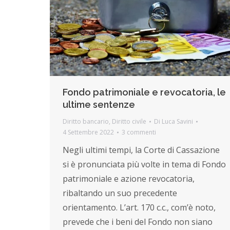
Fondo patrimoniale e revocatoria, le
ultime sentenze
Diritto bancario
,
Diritto civile
Di
Luca Savini
4 Settembre 2022
3 commenti
Negli ultimi tempi, la Corte di Cassazione
si è pronunciata più volte in tema di Fondo
patrimoniale e azione revocatoria,
ribaltando un suo precedente
orientamento. L’art. 170 c.c., com’è noto,
prevede che i beni del Fondo non siano