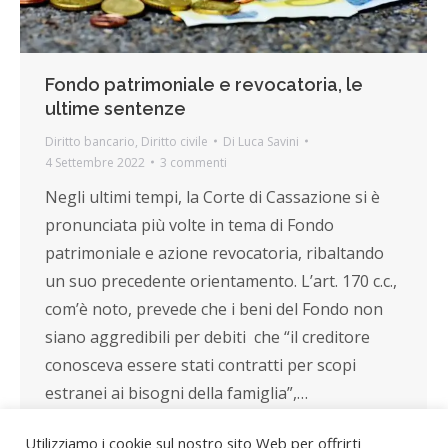
Fondo patrimoniale e revocatoria, le
ultime sentenze
Diritto bancario
,
Diritto civile
Di
Luca Savini
4 Settembre 2022
3 commenti
Negli ultimi tempi, la Corte di Cassazione si è
pronunciata più volte in tema di Fondo
patrimoniale e azione revocatoria, ribaltando
un suo precedente orientamento. L’art. 170 c.c.,
com’è noto, prevede che i beni del Fondo non
siano aggredibili per debiti che “il creditore
conosceva essere stati contratti per scopi
estranei ai bisogni della famiglia”,…
Utilizziamo i cookie sul nostro sito Web per offrirti