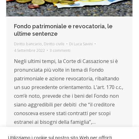
Fondo patrimoniale e revocatoria, le
ultime sentenze
Diritto bancario
,
Diritto civile
Di
Luca Savini
4 Settembre 2022
3 commenti
Negli ultimi tempi, la Corte di Cassazione si è
pronunciata più volte in tema di Fondo
patrimoniale e azione revocatoria, ribaltando
un suo precedente orientamento. L’art. 170 c.c.,
com’è noto, prevede che i beni del Fondo non
siano aggredibili per debiti che “il creditore
conosceva essere stati contratti per scopi
estranei ai bisogni della famiglia”,…
Utilizziamo i cookie sul nostro sito Web per offrirti