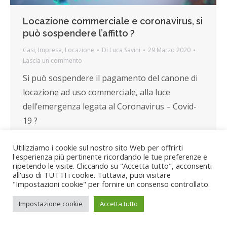
Locazione commerciale e coronavirus, si
può sospendere l’affitto ?
Casi
,
Impresa
,
Locazione
Di
Luca Savini
29 Marzo 2020
Lascia un commento
Si può sospendere il pagamento del canone di
locazione ad uso commerciale, alla luce
dell’emergenza legata al Coronavirus – Covid-
19 ?
Utilizziamo i cookie sul nostro sito Web per offrirti
l'esperienza più pertinente ricordando le tue preferenze e
ripetendo le visite. Cliccando su "Accetta tutto", acconsenti
all'uso di TUTTI i cookie. Tuttavia, puoi visitare
"Impostazioni cookie" per fornire un consenso controllato.
Impostazione cookie
Accetta tutto
©2025 Avvocato Luca Savini | Tutti i diritti riservati.