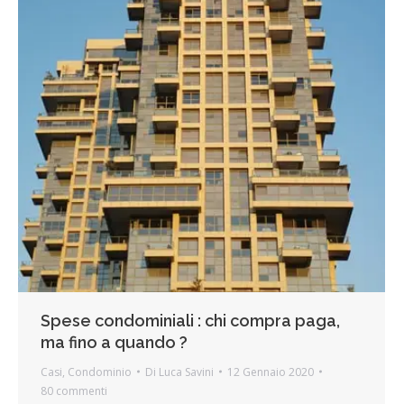
Spese condominiali : chi compra paga,
ma fino a quando ?
Casi
,
Condominio
Di
Luca Savini
12 Gennaio 2020
80 commenti