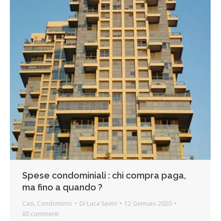
Spese condominiali : chi compra paga,
ma fino a quando ?
Casi
,
Condominio
Di
Luca Savini
12 Gennaio 2020
80 commenti