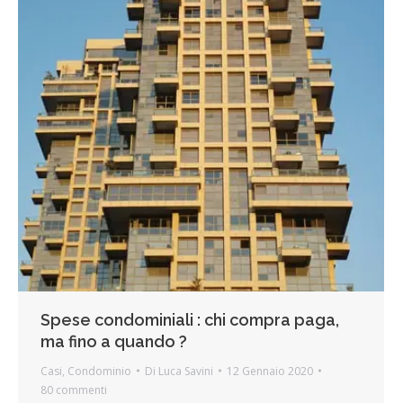
Spese condominiali : chi compra paga,
ma fino a quando ?
Casi
,
Condominio
Di
Luca Savini
12 Gennaio 2020
80 commenti