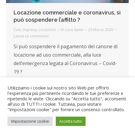
Locazione commerciale e coronavirus, si
può sospendere l’affitto ?
Casi
,
Impresa
,
Locazione
Di
Luca Savini
29 Marzo 2020
Lascia un commento
Si può sospendere il pagamento del canone di
locazione ad uso commerciale, alla luce
dell’emergenza legata al Coronavirus – Covid-
19 ?
Utilizziamo i cookie sul nostro sito Web per offrirti
l'esperienza più pertinente ricordando le tue preferenze e
ripetendo le visite. Cliccando su "Accetta tutto", acconsenti
all'uso di TUTTI i cookie. Tuttavia, puoi visitare
"Impostazioni cookie" per fornire un consenso controllato.
Impostazione cookie
Accetta tutto
©2025 Avvocato Luca Savini | Tutti i diritti riservati.