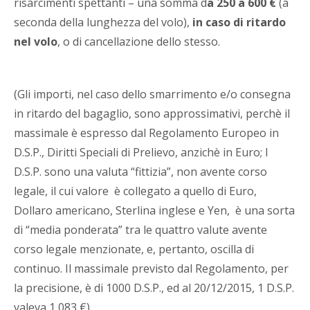
risarcimenti spettanti – una somma d
a 250 a 600 €
(a
seconda della lunghezza del volo),
in caso di ritardo
nel volo
, o di cancellazione dello stesso.
(Gli importi, nel caso dello smarrimento e/o consegna
in ritardo del bagaglio, sono approssimativi, perchè il
massimale è espresso dal Regolamento Europeo in
D.S.P., Diritti Speciali di Prelievo, anzichè in Euro; I
D.S.P. sono una valuta “fittizia”, non avente corso
legale, il cui valore è collegato a quello di Euro,
Dollaro americano, Sterlina inglese e Yen, è una sorta
di “media ponderata” tra le quattro valute avente
corso legale menzionate, e, pertanto, oscilla di
continuo. Il massimale previsto dal Regolamento, per
la precisione, è di 1000 D.S.P., ed al 20/12/2015, 1 D.S.P.
valeva 1,083 €).