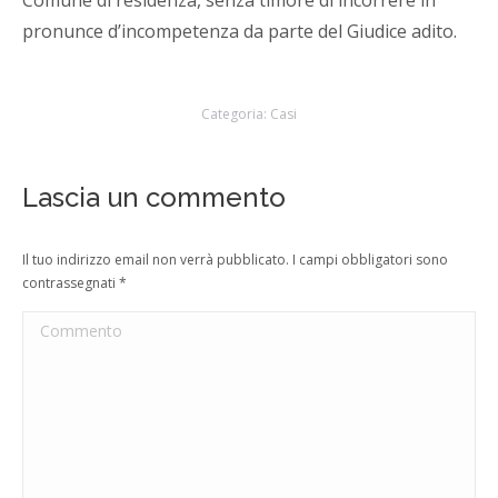
Comune di residenza, senza timore di incorrere in
pronunce d’incompetenza da parte del Giudice adito.
Categoria:
Casi
Lascia un commento
Il tuo indirizzo email non verrà pubblicato. I campi obbligatori sono
contrassegnati
*
Commento