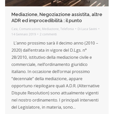
Mediazione, Negoziazione assistita, altre
ADR ed improcedibilità : il punto
Casi
,
Comunicazioni
,
Mediazione
,
Telefonia
Di
Luca Savini
14 Gennaio 2019
2 commenti
L’anno prossimo sarà il decimo anno (2010 –
2020) dall’entrata in vigore del D.Lgs. n°
28/2010, istitutivo della mediazione civile e
commerciale, nell’ordinamento giuridico
italiano. In occasione dell’ormai prossimo
“decennale” della mediazione, appare
opportuno riepilogare quali A.D.R. (Alternative
Dispute Resolution) sono attualmente vigenti
nel nostro ordinamento. I principali interventi
del Legislatore, in materia, sono…