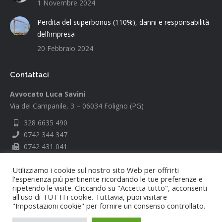
1 Novembre 2024
Perdita del superbonus (110%), danni e responsabilità
dell’impresa
20 Febbraio 2024
Contattaci
Avvocato Luca Savini
Via del Campanile, 3 – 06034 Foligno (PG)
328 6635 490
0742 344 347
0742 431 041
luca.savini@gmail.com
Utilizziamo i cookie sul nostro sito Web per offrirti
l'esperienza più pertinente ricordando le tue preferenze e
ripetendo le visite. Cliccando su "Accetta tutto", acconsenti
all'uso di TUTTI i cookie. Tuttavia, puoi visitare
"Impostazioni cookie" per fornire un consenso controllato.